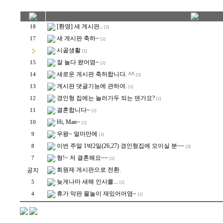
[환영] 새 게시판..
18
[1]
새 게시판 축하~
17
[1]
시골생활
[1]
잘 놀다 왔어염~
15
[1]
새로운 게시판 축하합니다. ^^
14
[3]
게시판 댓글기능에 관하여.
13
[1]
경인형 집에는 놀러가두 되는 덴가요?
12
[1]
결혼합니다~
11
[1]
Hi, Man~
10
[1]
우왕~ 얼마만에
9
[1]
이번 주말 1박2일(26,27) 경인형집에 모이실 분~~
8
[3]
형!~ 저 결혼해요~~
7
[1]
회원제 게시판으로 전환.
공지
늦게나마 새해 인사를...
5
[1]
휴가 막판 물놀이 재밌어어염~
4
[1]